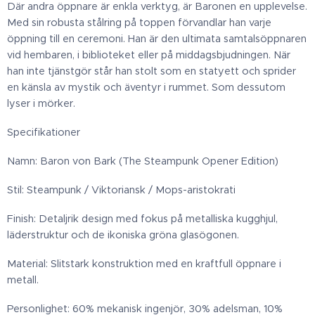
Där andra öppnare är enkla verktyg, är Baronen en upplevelse.
Med sin robusta stålring på toppen förvandlar han varje
öppning till en ceremoni. Han är den ultimata samtalsöppnaren
vid hembaren, i biblioteket eller på middagsbjudningen. När
han inte tjänstgör står han stolt som en statyett och sprider
en känsla av mystik och äventyr i rummet. Som dessutom
lyser i mörker.
Specifikationer
Namn: Baron von Bark (The Steampunk Opener Edition)
Stil: Steampunk / Viktoriansk / Mops-aristokrati
Finish: Detaljrik design med fokus på metalliska kugghjul,
läderstruktur och de ikoniska gröna glasögonen.
Material: Slitstark konstruktion med en kraftfull öppnare i
metall.
Personlighet: 60% mekanisk ingenjör, 30% adelsman, 10%