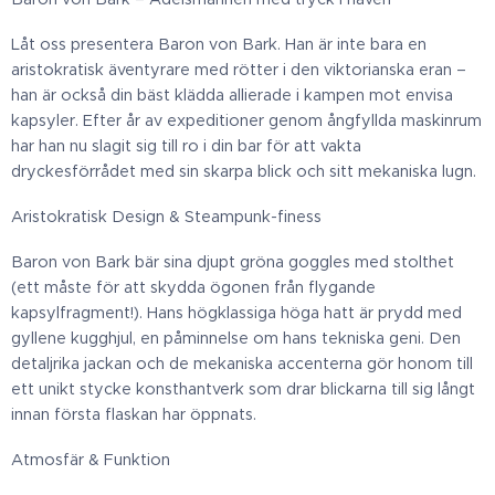
Låt oss presentera Baron von Bark. Han är inte bara en
aristokratisk äventyrare med rötter i den viktorianska eran –
han är också din bäst klädda allierade i kampen mot envisa
kapsyler. Efter år av expeditioner genom ångfyllda maskinrum
har han nu slagit sig till ro i din bar för att vakta
dryckesförrådet med sin skarpa blick och sitt mekaniska lugn.
Aristokratisk Design & Steampunk-finess
Baron von Bark bär sina djupt gröna goggles med stolthet
(ett måste för att skydda ögonen från flygande
kapsylfragment!). Hans högklassiga höga hatt är prydd med
gyllene kugghjul, en påminnelse om hans tekniska geni. Den
detaljrika jackan och de mekaniska accenterna gör honom till
ett unikt stycke konsthantverk som drar blickarna till sig långt
innan första flaskan har öppnats.
Atmosfär & Funktion