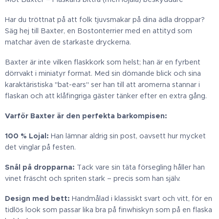
Har du tröttnat på att folk tjuvsmakar på dina ädla droppar?
Säg hej till Baxter, en Bostonterrier med en attityd som
matchar även de starkaste dryckerna.
Baxter är inte vilken flaskkork som helst; han är en fyrbent
dörrvakt i miniatyr format. Med sin dömande blick och sina
karaktäristiska "bat-ears" ser han till att aromerna stannar i
flaskan och att klåfingriga gäster tänker efter en extra gång.
Varför Baxter är den perfekta barkompisen:
100 % Lojal:
Han lämnar aldrig sin post, oavsett hur mycket
det vinglar på festen.
Snål på dropparna:
Tack vare sin täta försegling håller han
vinet fräscht och spriten stark – precis som han själv.
Design med bett:
Handmålad i klassiskt svart och vitt, för en
tidlös look som passar lika bra på finwhiskyn som på en flaska