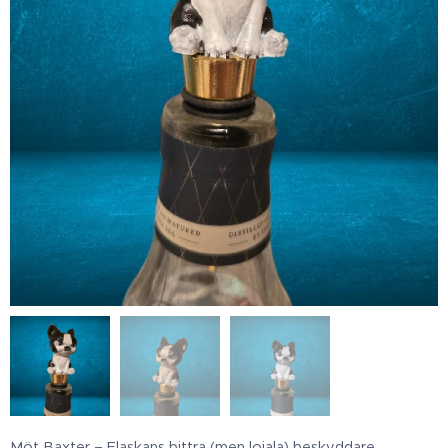
Möt Baxter – Flaskans bittra (men lojala) beskyddare