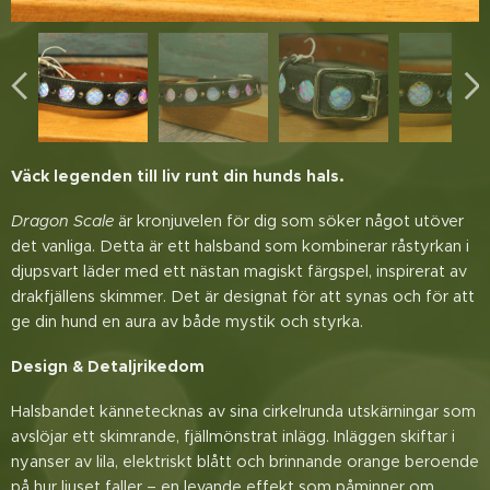
Väck legenden till liv runt din hunds hals.
Dragon Scale
är kronjuvelen för dig som söker något utöver
det vanliga. Detta är ett halsband som kombinerar råstyrkan i
djupsvart läder med ett nästan magiskt färgspel, inspirerat av
drakfjällens skimmer. Det är designat för att synas och för att
ge din hund en aura av både mystik och styrka.
Design & Detaljrikedom
Halsbandet kännetecknas av sina cirkelrunda utskärningar som
avslöjar ett skimrande, fjällmönstrat inlägg. Inläggen skiftar i
nyanser av lila, elektriskt blått och brinnande orange beroende
på hur ljuset faller – en levande effekt som påminner om