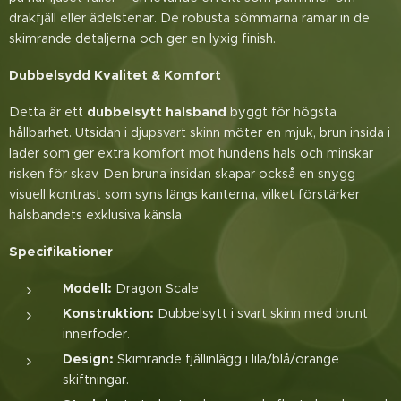
drakfjäll eller ädelstenar. De robusta sömmarna ramar in de
skimrande detaljerna och ger en lyxig finish.
Dubbelsydd Kvalitet & Komfort
Detta är ett
dubbelsytt halsband
byggt för högsta
hållbarhet. Utsidan i djupsvart skinn möter en mjuk, brun insida i
läder som ger extra komfort mot hundens hals och minskar
risken för skav. Den bruna insidan skapar också en snygg
visuell kontrast som syns längs kanterna, vilket förstärker
halsbandets exklusiva känsla.
Specifikationer
Modell:
Dragon Scale
Konstruktion:
Dubbelsytt i svart skinn med brunt
innerfoder.
Design:
Skimrande fjällinlägg i lila/blå/orange
skiftningar.