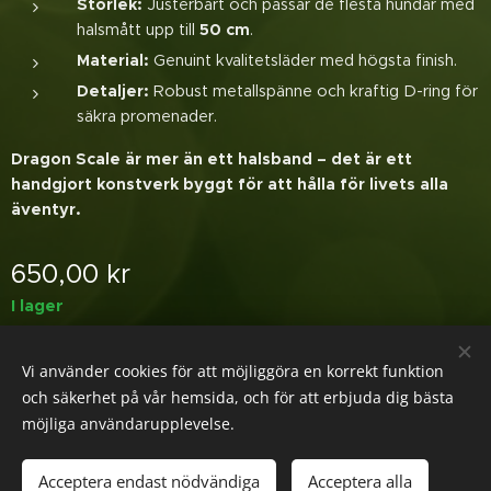
Storlek:
Justerbart och passar de flesta hundar med
halsmått upp till
50 cm
.
Material:
Genuint kvalitetsläder med högsta finish.
Detaljer:
Robust metallspänne och kraftig D-ring för
säkra promenader.
Dragon Scale är mer än ett halsband – det är ett
handgjort konstverk byggt för att hålla för livets alla
äventyr.
650,00
kr
I lager
Vi använder cookies för att möjliggöra en korrekt funktion
© 2026 Glada Tassen
Cookies
och säkerhet på vår hemsida, och för att erbjuda dig bästa
möjliga användarupplevelse.
Lägg i kundvagnen
Acceptera endast nödvändiga
Acceptera alla