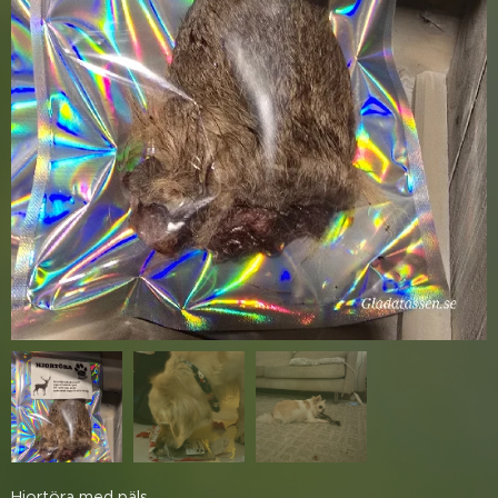
Molle är riktigt nöjd över sin julklapp
Passar även de allra minsta
Hjortöra med päls.