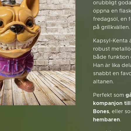
orubbligt goda
öppna en flask
fredagsöl, en fe
på grillkvällen.
Kapsyl-Kenta är
robust metall
både funktion 
Han är lika de
snabbt en favor
altanen.
gå
Perfekt som
kompanjon till
Bones
, eller 
hembaren
.