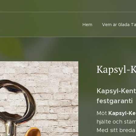
Hem
Vem är Glada T
Kapsyl-
Kapsyl-Ken
festgaranti
Kapsyl-Ke
Möt
hjälte och stä
Med sitt breda fl