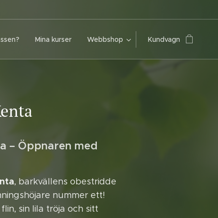
assen?
Mina kurser
Webbshop
Kundvagn
Kenta
ta – Öppnaren med
nta
, barkvällens obestridde
mningshöjare nummer ett!
in, sin lila tröja och sitt