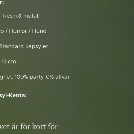
r:
: Resin & metall
tro / Humor / Hund
 Standard kapsyler
a 13 cm
ghet: 100% party, 0% allvar
syl-Kenta:
vet är för kort för