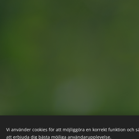
Vi använder cookies för att möjliggöra en korrekt funktion och 
att erbjuda dig bästa möjliga användarupplevelse.