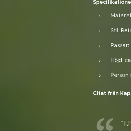
Specifikatione
Material
Stil: Re
Passar:
Höjd: c
Personli
Citat från Kap
"Li