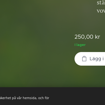
stä
vov
250,00
kr
I lager
Lägg 
säkerhet på vår hemsida, och för
© 2026 Glada Tassen
Cookies