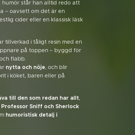
 humör står han alltid redo att
a – oavsett om det är en
stlig cider eller en klassisk läsk
 tillverkad i tåligt resin med en
öppnare på toppen – byggd för
och flabb.
nytta och nöje
lar
, och blir
it i köket, baren eller på
va till den som redan har allt
,
 Professor Sniff och Sherlock
humoristisk detalj i
som