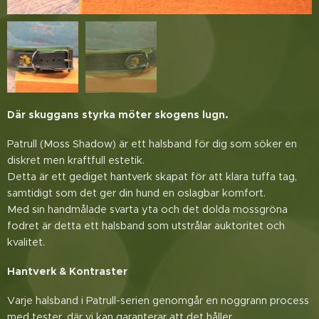
Där skuggans styrka möter skogens lugn.
Patrull (Moss Shadow) är ett halsband för dig som söker en
diskret men kraftfull estetik.
Detta är ett gediget hantverk skapat för att klara tuffa tag,
samtidigt som det ger din hund en oslagbar komfort.
Med sin handmålade svarta yta och det dolda mossgröna
fodret är detta ett halsband som utstrålar auktoritet och
kvalitet.
Hantverk & Kontraster
Varje halsband i Patrull-serien genomgår en noggrann process
med tester, där vi kan garanterar att det håller.