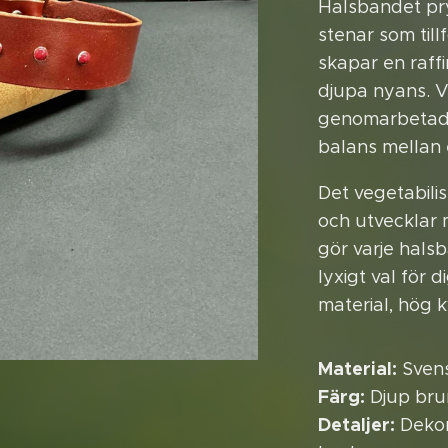
Halsbandet pry
stenar som till
skapar en raff
djupa nyans. V
genomarbetad 
balans mellan 
Det vegetabili
och utvecklar m
gör varje halsb
lyxigt val för 
material, hög k
Material:
Svens
Färg:
Djup bru
Detaljer:
Dekora