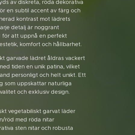
ds av diskreta, röda dekorativa
för en subtil accent av färg och
inerad kontrast mot lädrets
arje detalj är noggrant
för att uppnå en perfekt
estetik, komfort och hållbarhet.
skt garvade lädret åldras vackert
ed tiden en unik patina, vilket
and personligt och helt unikt. Ett
dig som uppskattar naturliga
valitet och exklusiv design.
kt vegetabiliskt garvat läder
n/röd med röda nitar
tiva sten ­nitar och robusta