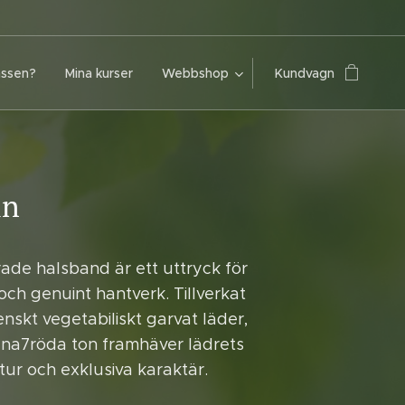
assen?
Mina kurser
Webbshop
Kundvagn
in
rade halsband är ett uttryck för
och genuint hantverk. Tillverkat
enskt vegetabiliskt garvat läder,
una7röda ton framhäver lädrets
tur och exklusiva karaktär.