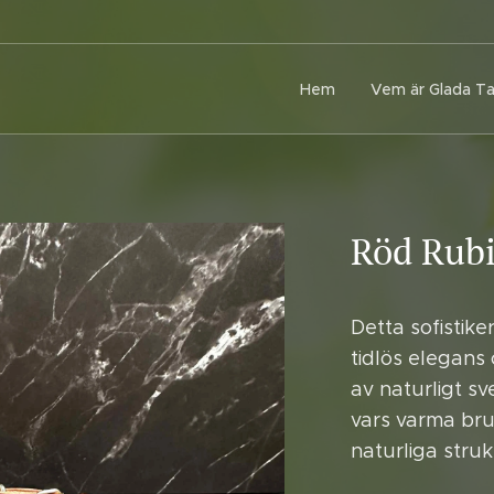
Hem
Vem är Glada T
Röd Rub
Detta sofistike
tidlös elegans 
av naturligt sv
vars varma br
naturliga struk