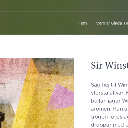
Hem
Vem är Glada T
Sir Wins
Säg hej till Wi
största allvar
bollar, jagar 
aromen. Han är
trogen följesl
droppar med en