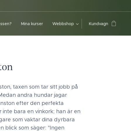
assen?
Mina kurser
Webbshop
Kundvagn
ton
nston, taxen som tar sitt jobb på
. Medan andra hundar jagar
Winston efter den perfekta
 inte bara en vinkork; han är en
agare som vaktar dina dyrbara
 blick som säger: "Ingen