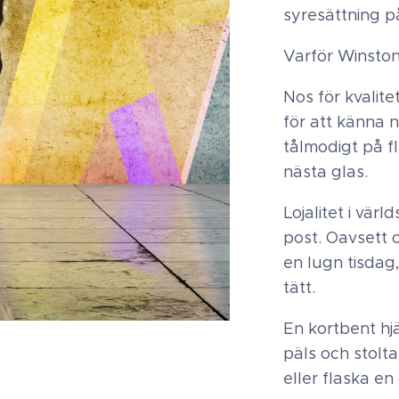
syresättning p
Varför Winston 
Nos för kvalite
för att känna n
tålmodigt på fl
nästa glas.
Lojalitet i värl
post. Oavsett o
en lugn tisdag,
tätt.
En kortbent hj
päls och stolta
eller flaska e