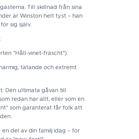
gästerna: Till skillnad från sina
nder är Winston helt tyst – han
för sig själv.
:
rten "Håll-vinet-fräscht").
harmig, tätande och extremt
: Den ultimata gåvan till
om redan har allt, eller som en
nt" som garanterat får folk att
nden.
 en del av din familj idag – för