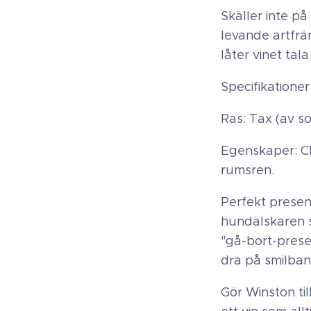
Skäller inte på 
levande artfrä
låter vinet tala 
Specifikationer
Ras: Tax (av so
Egenskaper: C
rumsren.
Perfekt present
hundälskaren s
"gå-bort-prese
dra på smilba
Gör Winston till