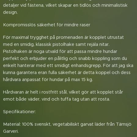
detaljer vid fästena, vilket skapar en tidlös och minimalistisk
design.
​Kompromisslös säkerhet för mindre raser
För maximal trygghet på promenaden är kopplet utrustat
med en smidig, klassisk pistolhake samt rejäla nitar.
Pistolhaken är noga utvald för att passa mindre hundar
perfekt och erbjuder en pålitlig och snabb koppling som du
enkelt hanterar med ett smidigt enhandsgrepp. För att jag ska
kunna garantera eran fulla säkerhet är detta koppel och dess
hårdvara anpassat för hundar på max 15 kg.
​Hårdvaran är helt i rostfritt stål, vilket gör att kopplet står
emot både väder, vind och tuffa tag utan att rosta.
​Specifikationer:
​Material: 100% svenskt, vegetabiliskt garvat läder från Tärnsjö
Garveri.