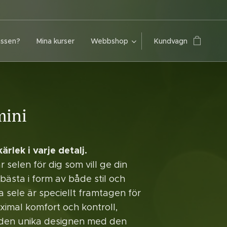
assen?
Mina kurser
Webbshop
Kundvagn
mini
rlek i varje detalj.
r selen för dig som vill ge din
bästa i form av både stil och
a sele är speciellt framtagen för
ximal komfort och kontroll,
 den unika designen med den