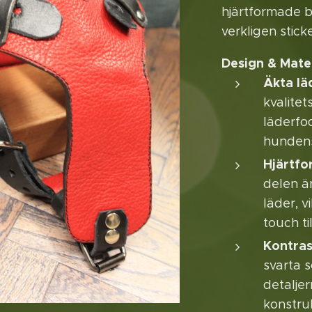
hjärtformade b
verkligen stic
Design & Mate
Äkta lä
kvalite
läderfo
hundens
Hjärtfo
delen är
läder, v
touch ti
Kontra
svarta 
detaljer
konstru