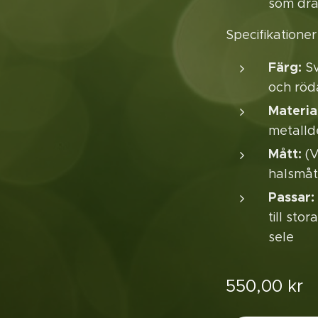
som dra
Specifikationer
Färg:
Sv
och röda
Materia
metallde
Mått:
(V
halsmått
Passar:
till sto
sele
550,00
kr