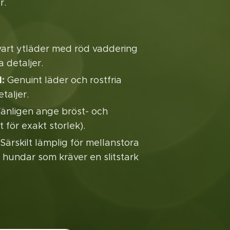
r.
art ytläder med röd vaddering
 detaljer.
l:
Genuint läder och rostfria
taljer.
änligen ange bröst- och
 för exakt storlek).
Särskilt lämplig för mellanstora
ra hundar som kräver en slitstark