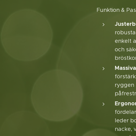
Funktion & Pa
Juster
robusta
enkelt 
och säk
bröstko
Massiva
förstärk
ryggen s
påfrest
Ergono
fördela
leder b
nacke, v