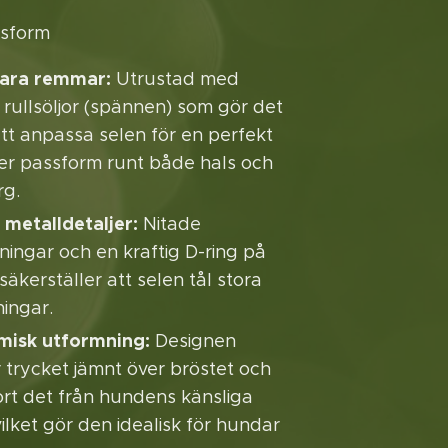
ssform
bara remmar:
Utrustad med
 rullsöljor (spännen) som gör det
att anpassa selen för en perfekt
er passform runt både hals och
rg.
 metalldetaljer:
Nitade
ningar och en kraftig D-ring på
äkerställer att selen tål stora
ningar.
misk utformning:
Designen
r trycket jämnt över bröstet och
ort det från hundens känsliga
ilket gör den idealisk för hundar