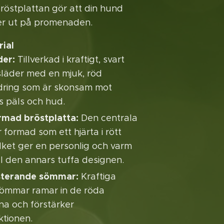
röstplattan gör att din hund
ker ut på promenaden.
rial
der:
Tillverkad i kraftigt, svart
tsläder med en mjuk, röd
dring som är skonsam mot
 päls och hud.
rmad bröstplatta:
Den centrala
 formad som ett hjärta i rött
ilket ger en personlig och varm
ll den annars tuffa designen.
sterande sömmar:
Kraftiga
sömmar ramar in de röda
na och förstärker
ktionen.